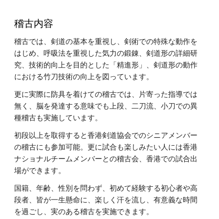
稽古内容
稽古では、剣道の基本を重視し、剣術での特殊な動作を
はじめ、呼吸法を重視した気力の鍛錬、剣道形の詳細研
究、技術的向上を目的とした「精進形」、剣道形の動作
における竹刀技術の向上を図っています。
更に実際に防具を着けての稽古では、片寄った指導では
無く、脳を発達する意味でも上段、二刀流、小刀での異
種稽古も実施しています。
初段以上を取得すると香港剣道協会でのシニアメンバー
の稽古にも参加可能。更に試合も楽しみたい人には香港
ナショナルチームメンバーとの稽古会、香港での試合出
場ができます。
国籍、年齢、性別を問わず、初めて経験する初心者や高
段者、皆が一生懸命に、楽しく汗を流し、有意義な時間
を過ごし、実のある稽古を実施できます。