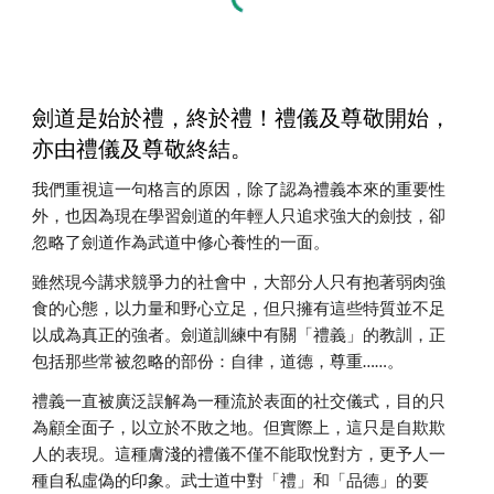
劍道是始於禮，終於禮！禮儀及尊敬開始，
亦由禮儀及尊敬終結。
我們重視這一句格言的原因，除了認為禮義本來的重要性
外，也因為現在學習劍道的年輕人只追求強大的劍技，卻
忽略了劍道作為武道中修心養性的一面。
雖然現今講求競爭力的社會中，大部分人只有抱著弱肉強
食的心態，以力量和野心立足，但只擁有這些特質並不足
以成為真正的強者。劍道訓練中有關「禮義」的教訓，正
包括那些常被忽略的部份：自律，道德，尊重……。
禮義一直被廣泛誤解為一種流於表面的社交儀式，目的只
為顧全面子，以立於不敗之地。但實際上，這只是自欺欺
人的表現。這種膚淺的禮儀不僅不能取悅對方，更予人一
種自私虛偽的印象。武士道中對「禮」和「品德」的要