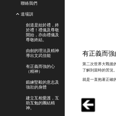
聯絡我們
道場訓
劍道是始於禮，終
於禮！禮儀及尊敬
開始，亦由禮儀及
尊敬終結。
由劍的理法及精神
有正義而強
導出文武佳能
第二次世界大戰後
有正義而強的心
了解到當時的苦況
（精神）
就是一直抱著正確
鍛練堅毅的意志及
強壯的身體
建立互相愛護，互
助互勉的團結精
神。