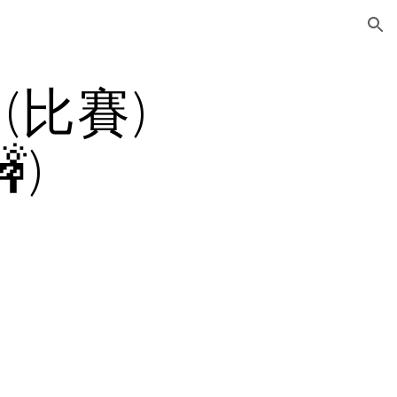
ion
比賽) 
)