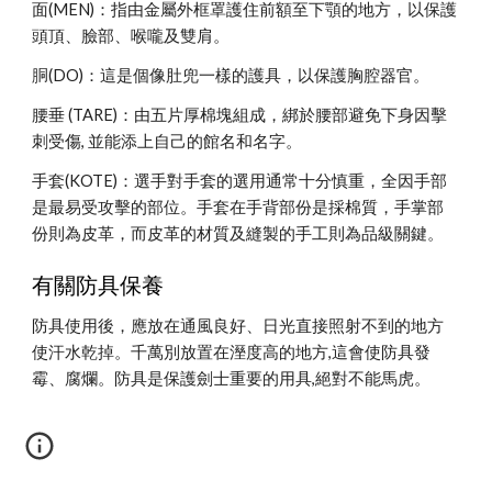
面(MEN)：指由金屬外框罩護住前額至下顎的地方，以保護
頭頂、臉部、喉嚨及雙肩。
胴(DO)：這是個像肚兜一樣的護具，以保護胸腔器官。 
腰垂 (TARE)：由五片厚棉塊組成，綁於腰部避免下身因擊
刺受傷, 並能添上自己的館名和名字。
手套(KOTE)：選手對手套的選用通常十分慎重，全因手部
是最易受攻擊的部位。手套在手背部份是採棉質，手掌部
份則為皮革，而皮革的材質及縫製的手工則為品級關鍵。
有關防具保養
防具使用後，應放在通風良好、日光直接照射不到的地方
使汗水乾掉。千萬別放置在溼度高的地方,這會使防具發
霉、腐爛。防具是保護劍士重要的用具,絕對不能馬虎。