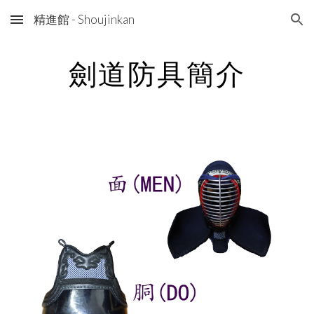
精進館 - Shoujinkan
Skip to main content
Skip to navigation
劍道防具簡介